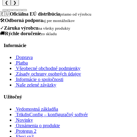
❮
❯
🇪🇺
Oficiálna EÚ distribúcia
priamo od výrobcu
🛠️
Odborná podpora
aj pre montážnikov
✓
Záruka výrobcu
na všetky produkty
🚚
Rýchle doručenie
zo skladu
Informácie
Doprava
Platba
Všeobecné obchodné podmienky
Zásady ochrany osobných údajov
Informácie o spoločnosti
Naše zelené záväzky
Užitočný
Vedomostná základňa
TrikdisConfig – konfiguračný softvér
Novinky
Oznámenia o produkte
Protegus 2
Flexi sp3