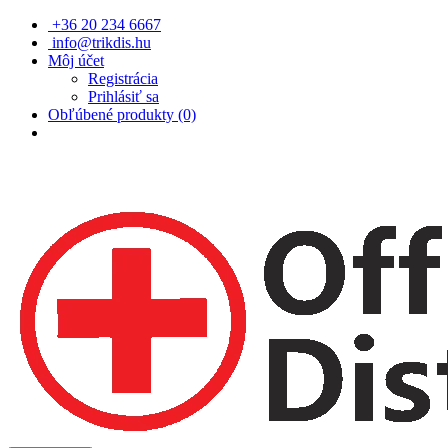
+36 20 234 6667
info@trikdis.hu
Môj účet
Registrácia
Prihlásiť sa
Obľúbené produkty (0)