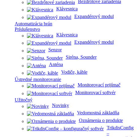
Bezdrôtové zariadenia
Klávesnica
Expandérový modul
Automatizácia brán
Príslušenstvo
Klávesnica
Expandérový modul
Senzor
Siréna, Sounder
Anténa
Vodiče, káble
Ústredné monitorovanie
Monitorovací prijímač
Monitorovací softvér
Užitočný
Novinky
Vedomostná základňa
Oznámenia o produkte
TrikdisConfig
–