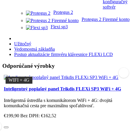
konfiguračný
softvér
Protegus 2
Protegus 2 Firemné konto
Flexi sp3
Užitočný
Vedomostná základňa
Postup aktualizácie firmvéru klávesnice FLEXi LCD
Odporúčané výrobky
WIFI + 4G
ETHERNET + 4G
VIACJAZYČNÝ
ETHERNET
ETHERNET
4G
SÉRIOVÝ PORT / DÁTOVÁ ZBERNICA
TIP-RING
SÉRIOVÝ PORT / DÁTOVÁ ZBERNICA
Inteligentný poplašný panel Trikdis FLEXi SP3 WiFi + 4G
Inteligentná ústredňa s komunikátorom WiFi + 4G: dvojitá
komunikačná cesta pre maximálnu spoľahlivosť.
€199,90
Bez DPH: €162,52