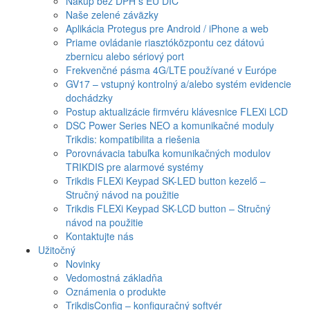
Nákup bez DPH s EU DIČ
Naše zelené záväzky
Aplikácia Protegus pre Android / iPhone a web
Priame ovládanie riasztóközpontu cez dátovú
zbernicu alebo sériový port
Frekvenčné pásma 4G/LTE používané v Európe
GV17 – vstupný kontrolný a/alebo systém evidencie
dochádzky
Postup aktualizácie firmvéru klávesnice FLEXi LCD
DSC Power Series NEO a komunikačné moduly
Trikdis: kompatibilita a riešenia
Porovnávacia tabuľka komunikačných modulov
TRIKDIS pre alarmové systémy
Trikdis FLEXi Keypad SK-LED button kezelő –
Stručný návod na použitie
Trikdis FLEXi Keypad SK-LCD button – Stručný
návod na použitie
Kontaktujte nás
Užitočný
Novinky
Vedomostná základňa
Oznámenia o produkte
TrikdisConfig – konfiguračný softvér