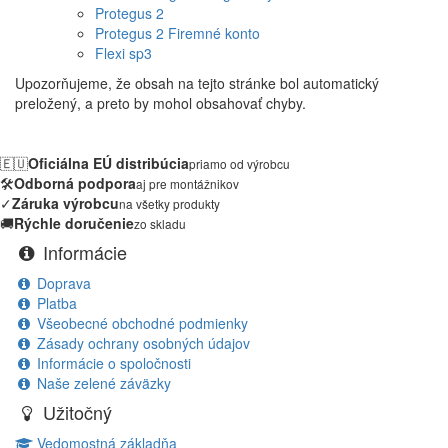
Protegus 2
Protegus 2 Firemné konto
Flexi sp3
Upozorňujeme, že obsah na tejto stránke bol automatický
preložený, a preto by mohol obsahovať chyby.
🇪🇺
Oficiálna EÚ distribúcia
priamo od výrobcu
🛠️
Odborná podpora
aj pre montážnikov
✓
Záruka výrobcu
na všetky produkty
🚚
Rýchle doručenie
zo skladu
Informácie
Doprava
Platba
Všeobecné obchodné podmienky
Zásady ochrany osobných údajov
Informácie o spoločnosti
Naše zelené záväzky
Užitočný
Vedomostná základňa