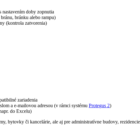
s nastavením doby zopnutia
ž, bránu, bránku alebo rampu)
ány (kontrola zatvorenia)
atibilné zariadenia
íslom a e-mailovou adresou (v rámci systému
Protegus 2
)
napr. do Excelu)
y, bytovky či kancelárie, ale aj pre administratívne budovy, rezidenci