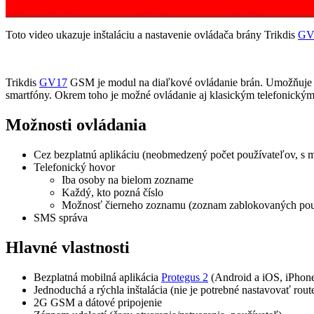
Toto video ukazuje inštaláciu a nastavenie ovládača brány Trikdis
GV
Trikdis
GV17
GSM je modul na diaľkové ovládanie brán. Umožňuje ot
smartfóny. Okrem toho je možné ovládanie aj klasickým telefonický
Možnosti ovládania
Cez bezplatnú aplikáciu (neobmedzený počet používateľov, s 
Telefonický hovor
Iba osoby na bielom zozname
Každý, kto pozná číslo
Možnosť čierneho zoznamu (zoznam zablokovaných pou
SMS správa
Hlavné vlastnosti
Bezplatná mobilná aplikácia
Protegus 2
(Android a iOS, iPhone
Jednoduchá a rýchla inštalácia (nie je potrebné nastavovať ro
2G GSM a dátové pripojenie