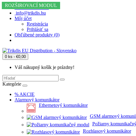
-30% ZĽAVU
4G
ROZŠIROVACÍ MODUL
+36 20 234 6667
info@trikdis.hu
Môj účet
Registrácia
Prihlásiť sa
Obľúbené produkty (0)
0 ks - €0,00
Váš nákupný košík je prázdny!
Kategórie
% AKCIE
Alarmový komunikátor
Ethernetový komunikátor
GSM alarmový komunik
Požiarny komunikačn
Rozhlasový komunikátor