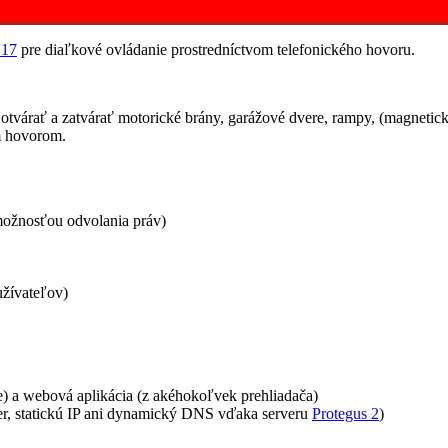
17
pre diaľkové ovládanie prostredníctvom telefonického hovoru.
várať a zatvárať motorické brány, garážové dvere, rampy, (magnetick
m hovorom.
možnosťou odvolania práv)
žívateľov)
) a webová aplikácia (z akéhokoľvek prehliadača)
uter, statickú IP ani dynamický DNS vďaka serveru
Protegus 2
)