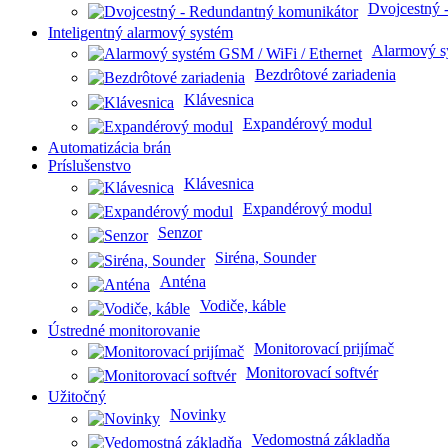
Dvojcestný 
Inteligentný alarmový systém
Alarmový s
Bezdrôtové zariadenia
Klávesnica
Expandérový modul
Automatizácia brán
Príslušenstvo
Klávesnica
Expandérový modul
Senzor
Siréna, Sounder
Anténa
Vodiče, káble
Ústredné monitorovanie
Monitorovací prijímač
Monitorovací softvér
Užitočný
Novinky
Vedomostná základňa