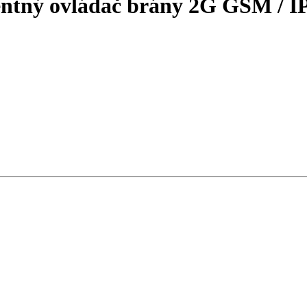
ntný ovládač brány 2G GSM / I