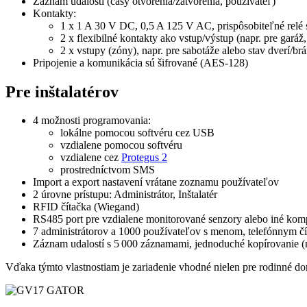
Záznam udalostí (časy otvorenia/zatvorenia, používateľ)
Kontakty:
1 x 1 A 30 V DC, 0,5 A 125 V AC, prispôsobiteľné relé 
2 x flexibilné kontakty ako vstup/výstup (napr. pre gará
2 x vstupy (zóny), napr. pre sabotáže alebo stav dverí/br
Pripojenie a komunikácia sú šifrované (AES-128)
Pre inštalatérov
4 možnosti programovania:
lokálne pomocou softvéru cez USB
vzdialene pomocou softvéru
vzdialene cez
Protegus 2
prostredníctvom SMS
Import a export nastavení vrátane zoznamu používateľov
2 úrovne prístupu: Administrátor, Inštalatér
RFID čítačka (Wiegand)
RS485 port pre vzdialene monitorované senzory alebo iné komp
7 administrátorov a 1000 používateľov s menom, telefónnym č
Záznam udalostí s 5 000 záznamami, jednoduché kopírovanie (
Vďaka týmto vlastnostiam je zariadenie vhodné nielen pre rodinné dom