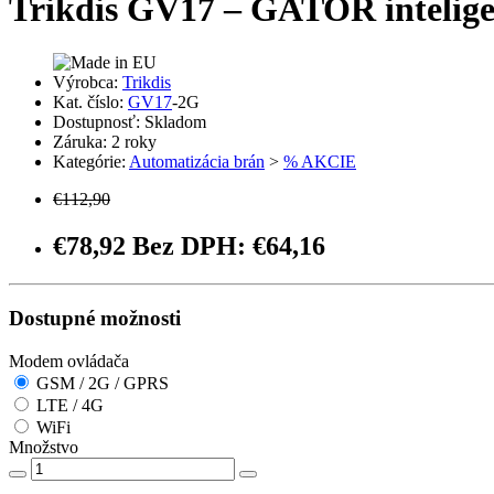
Trikdis GV17 – GATOR intelige
Výrobca:
Trikdis
Kat. číslo:
GV17
-2G
Dostupnosť: Skladom
Záruka: 2 roky
Kategórie:
Automatizácia brán
>
% AKCIE
€112,90
€78,92
Bez DPH: €64,16
Dostupné možnosti
Modem ovládača
GSM / 2G / GPRS
LTE / 4G
WiFi
Množstvo